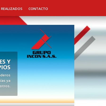
 REALIZADOS
CONTACTO
S Y
PIOS
aderos
ías ya
otros.