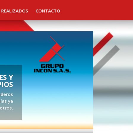
 REALIZADOS
CONTACTO
S Y
PIOS
aderos
ías ya
otros.