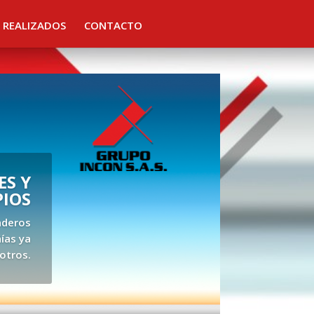
 REALIZADOS
CONTACTO
S Y
PIOS
aderos
ías ya
otros.