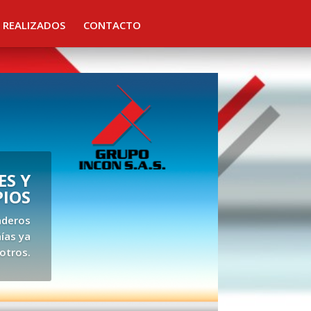
 REALIZADOS
CONTACTO
S Y
PIOS
aderos
ías ya
otros.