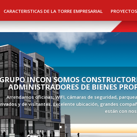
CARACTERISTICAS DE LA TORRE EMPRESARIAL
PROYECTOS
GRUPO INCON SOMOS CONSTRUCTORE
ADMINISTRADORES DE BIENES PRO
Arrendamos oficinas; WIFI, cámaras de seguridad, parque
rivados y de visitantes. Excelente ubicación, grandes compañ
están con nos