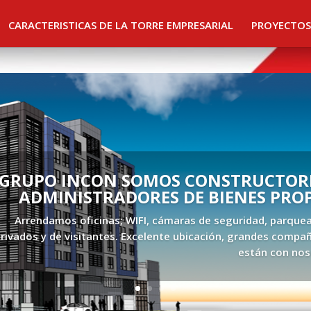
CARACTERISTICAS DE LA TORRE EMPRESARIAL
PROYECTOS
GRUPO INCON SOMOS CONSTRUCTORE
ADMINISTRADORES DE BIENES PRO
Arrendamos oficinas; WIFI, cámaras de seguridad, parque
rivados y de visitantes. Excelente ubicación, grandes compañ
están con nos