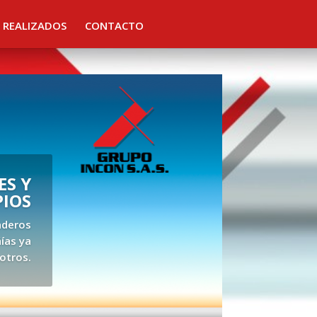
 REALIZADOS
CONTACTO
S Y
PIOS
aderos
ías ya
otros.