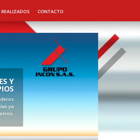
 REALIZADOS
CONTACTO
S Y
PIOS
aderos
ías ya
otros.