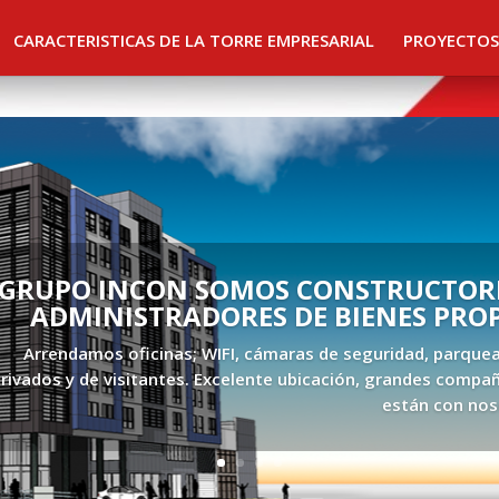
CARACTERISTICAS DE LA TORRE EMPRESARIAL
PROYECTOS
GRUPO INCON SOMOS CONSTRUCTORE
ADMINISTRADORES DE BIENES PRO
Arrendamos oficinas; WIFI, cámaras de seguridad, parque
rivados y de visitantes. Excelente ubicación, grandes compañ
están con nos