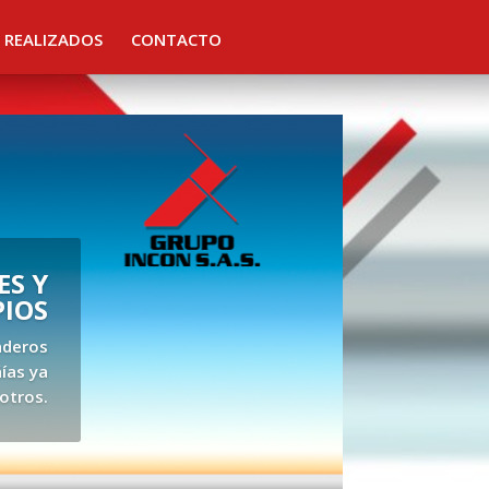
 REALIZADOS
CONTACTO
S Y
PIOS
aderos
ías ya
otros.