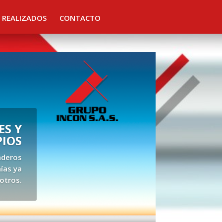
 REALIZADOS
CONTACTO
S Y
PIOS
aderos
ías ya
otros.