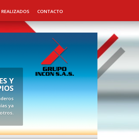
 REALIZADOS
CONTACTO
S Y
PIOS
aderos
ías ya
otros.