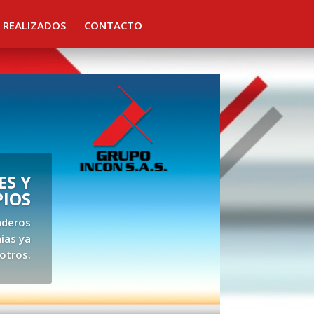
 REALIZADOS
CONTACTO
S Y
PIOS
aderos
ías ya
otros.