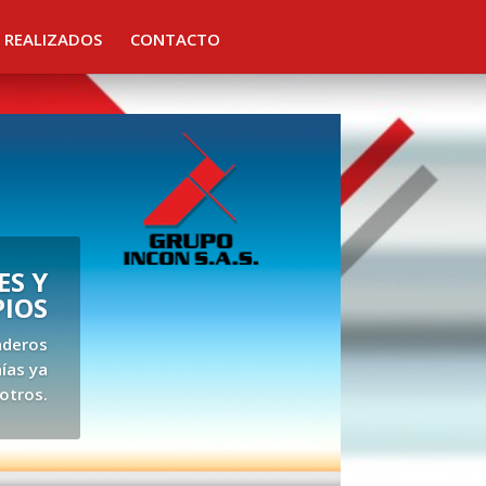
 REALIZADOS
CONTACTO
S Y
PIOS
aderos
ías ya
otros.