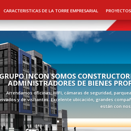
CARACTERISTICAS DE LA TORRE EMPRESARIAL
PROYECTOS
GRUPO INCON SOMOS CONSTRUCTORE
ADMINISTRADORES DE BIENES PRO
Arrendamos oficinas; WIFI, cámaras de seguridad, parque
rivados y de visitantes. Excelente ubicación, grandes compañ
están con nos