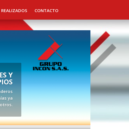
 REALIZADOS
CONTACTO
S Y
PIOS
aderos
ías ya
otros.