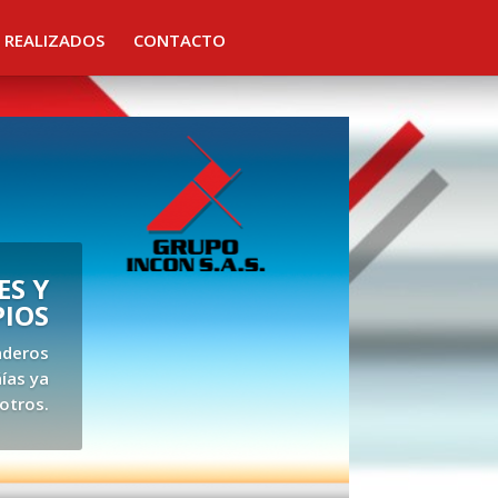
 REALIZADOS
CONTACTO
S Y
PIOS
aderos
ías ya
otros.