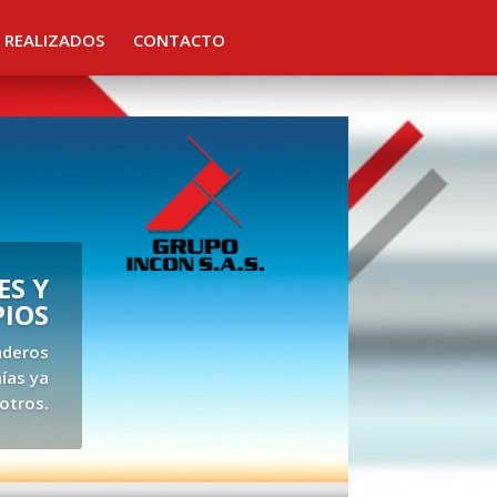
 REALIZADOS
CONTACTO
S Y
PIOS
aderos
ías ya
otros.