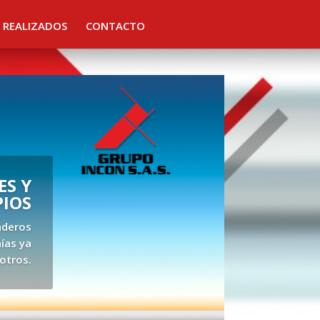
 REALIZADOS
CONTACTO
S Y
PIOS
aderos
ías ya
otros.